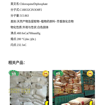
英文名:ChloroquineDiphosphate
分子式:C18H32ClN3O8P2
分子量:515.863
类别:天然产物及提取物>植物药原料>芳香族化合物
物化性质:外观与性状:白色固体
沸点:460.6oCat760mmHg
熔点:200 °C(dec.)(lit.)
闪点:232.3oC
相关产品：