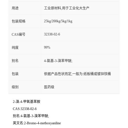
用途
工业原材料,用于工业化大生产
25kg/200kg/5kg/1kg
包装规格
32338-02-6
CAS编号
99%
纯度
别名
4-氨基-3-溴苯甲醚;
包装
依据产品性状而定,一般为:纸板桶或镀锌铁桶
级别
医药级
2-溴-4-甲氧基苯胺
CAS:32338-02-6
别名:4-氨基-3-溴苯甲醚;
英文名:2-Bromo-4-methoxyaniline