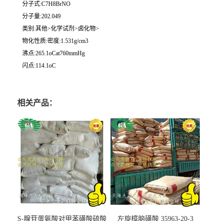
分子式:C7H8BrNO
分子量:202.049
类别:其他>化学试剂>卤化物>
物化性质:密度:1.531g/cm3
沸点:265.1oCat760mmHg
闪点:114.1oC
相关产品：
S-腺苷蛋氨酸对甲苯磺酸硫酸
左旋樟脑磺酸 35963-20-3