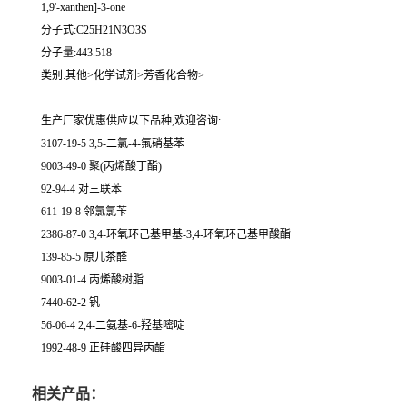
1,9'-xanthen]-3-one
分子式:C25H21N3O3S
分子量:443.518
类别:其他>化学试剂>芳香化合物>
生产厂家优惠供应以下品种,欢迎咨询:
3107-19-5 3,5-二氯-4-氟硝基苯
9003-49-0 聚(丙烯酸丁酯)
92-94-4 对三联苯
611-19-8 邻氯氯苄
2386-87-0 3,4-环氧环己基甲基-3,4-环氧环己基甲酸酯
139-85-5 原儿茶醛
9003-01-4 丙烯酸树脂
7440-62-2 钒
56-06-4 2,4-二氨基-6-羟基嘧啶
1992-48-9 正硅酸四异丙酯
相关产品：