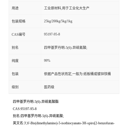
用途
工业原材料,用于工业化大生产
25kg/200kg/5kg/1kg
包装规格
95197-95-8
CAS编号
别名
四甲基罗丹明-5(6)-异硫氰酸;
99%
纯度
包装
依据产品性状而定,一般为:纸板桶或镀锌铁桶
级别
医药级
四甲基罗丹明-5(6)-异硫氰酸酯
CAS:95197-95-8
别名:四甲基罗丹明-5(6)-异硫氰酸;
英文名:3',6'-Bis(dimethylamino)-5-isothiocyanato-3H-spiro[2-benzofuran-