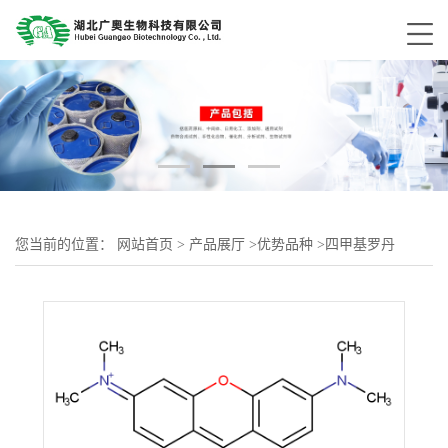
您当前的位置：
网站首页
>
产品展厅
>
优势品种
>
四甲基罗丹
明-5(6)-异硫氰酸酯