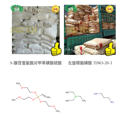
S-腺苷蛋氨酸对甲苯磺酸硫酸
左旋樟脑磺酸 35963-20-3
盐 97540-22-2