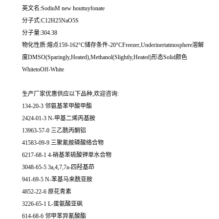
英文名:SodiuM new houttuyfonate
分子式:C12H25NaO5S
分子量:304.38
物化性质:熔点159-162°C储存条件-20°CFreezer,Underinertatmosphere溶解
度DMSO(Sparingly,Heated),Methanol(Slightly,Heated)形态Solid颜色
WhitetoOff-White
生产厂家优惠供应以下品种,欢迎咨询:
134-20-3 邻氨基苯甲酸甲酯
2424-01-3 N-甲基二烯丙基胺
13963-57-0 三乙酰丙酮铝
41583-09-9 三聚氰胺磷酸络合物
6217-68-1 4-硝基苯硫酸钾单水合物
3048-65-5 3a,4,7,7a-四羟基茚
941-69-5 N-苯基马来酰亚胺
4852-22-6 原花青素
3226-65-1 L-蛋氨酸亚砜
614-68-6 邻甲苯异氰酸酯