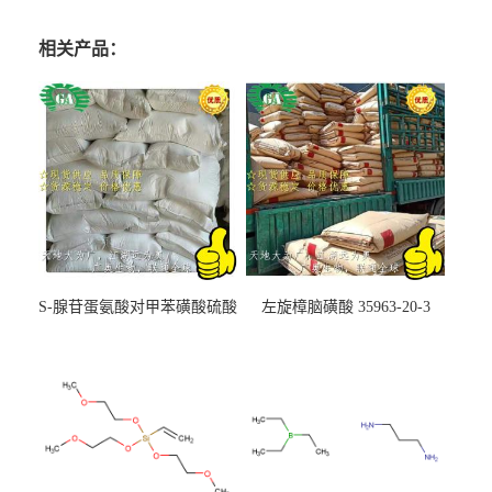
相关产品：
S-腺苷蛋氨酸对甲苯磺酸硫酸
左旋樟脑磺酸 35963-20-3
盐 97540-22-2