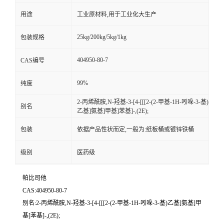
用途
工业原材料,用于工业化大生产
25kg/200kg/5kg/1kg
包装规格
404950-80-7
CAS编号
99%
纯度
2-丙烯酰胺,N-羟基-3-[4-[[[2-(2-甲基-1H-吲哚-3-基)
别名
乙基]氨基]甲基]苯基]-,(2E);
包装
依据产品性状而定,一般为:纸板桶或镀锌铁桶
级别
医药级
帕比司他
CAS:404950-80-7
别名:2-丙烯酰胺,N-羟基-3-[4-[[[2-(2-甲基-1H-吲哚-3-基)乙基]氨基]甲
基]苯基]-,(2E);