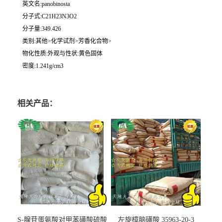
英文名:panobinosta
分子式:C21H23N3O2
分子量:349.426
类别:其他>化学试剂>芳香化合物>
物化性质:外观与性状:黄色固体
密度:1.241g/cm3
相关产品：
S-腺苷蛋氨酸对甲苯磺酸硫酸
左旋樟脑磺酸 35963-20-3