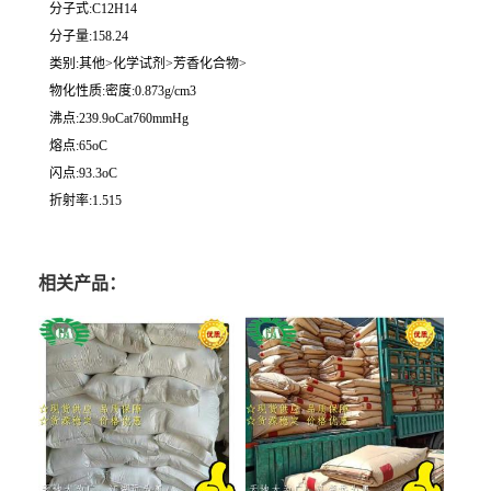
分子式:C12H14
分子量:158.24
类别:其他>化学试剂>芳香化合物>
物化性质:密度:0.873g/cm3
沸点:239.9oCat760mmHg
熔点:65oC
闪点:93.3oC
折射率:1.515
相关产品：