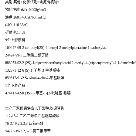
类别:其他>化学试剂>含氮有机物>
物化性质:密度:0.998g/cm3
沸点:268.74oCat760mmHg
闪点:116.33oC
折射率:1.459
9个上游原料
169447-69-2 tert-butyl(2S)-4-benzyl-2-methylpiperazine-1-carboxylate
24424-99-5 二碳酸二叔丁酯
888973-02-2 (2S)-1-piperazinecarboxylicacid,2-methyl-4-(triphenylmethyl)-1,1-dimethylet
132871-12-6 (S)-1-苄基-3-甲基哌嗪
859517-91-2 S-1-boc-4-cbz-2-甲基哌嗪
1个下游产品
474417-42-0 (3S)-3-甲基-1-(2-吡啶基)哌嗪
生产厂家优惠供应以下品种,欢迎咨询:
112-15-2 二乙二醇单乙基醚醋酸酯
76-37-9 2,2,3,3-四氟丙醇
54773-19-2 2,3-二氯三氟甲苯