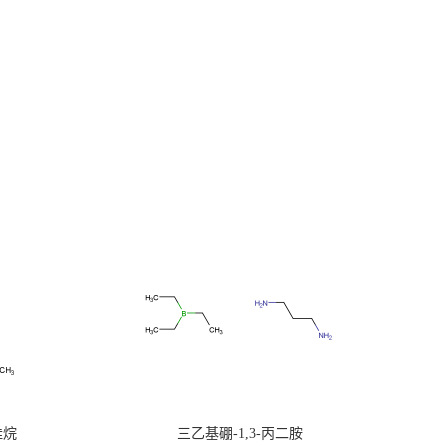
硅烷
三乙基硼-1,3-丙二胺