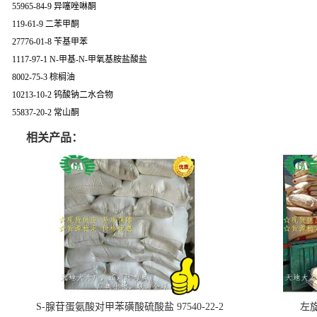
55965-84-9 异噻唑啉酮
119-61-9 二苯甲酮
27776-01-8 苄基甲苯
1117-97-1 N-甲基-N-甲氧基胺盐酸盐
8002-75-3 棕榈油
10213-10-2 钨酸钠二水合物
55837-20-2 常山酮
相关产品：
S-腺苷蛋氨酸对甲苯磺酸硫酸盐 97540-22-2
左旋