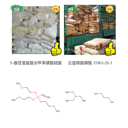
S-腺苷蛋氨酸对甲苯磺酸硫酸
左旋樟脑磺酸 35963-20-3
盐 97540-22-2