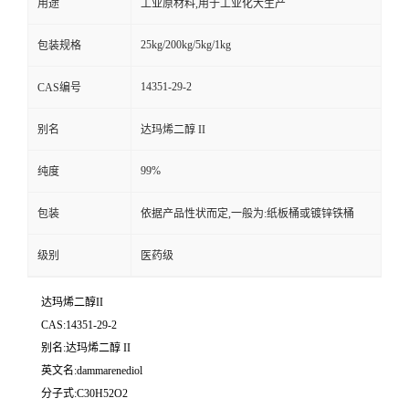
用途
工业原材料,用于工业化大生产
25kg/200kg/5kg/1kg
包装规格
14351-29-2
CAS编号
别名
达玛烯二醇 II
99%
纯度
包装
依据产品性状而定,一般为:纸板桶或镀锌铁桶
级别
医药级
达玛烯二醇II
CAS:14351-29-2
别名:达玛烯二醇 II
英文名:dammarenediol
分子式:C30H52O2