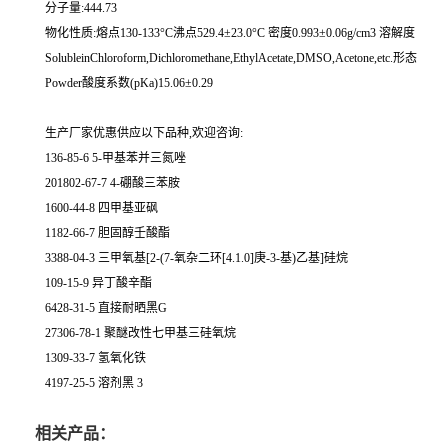
分子量:444.73
物化性质:熔点130-133°C沸点529.4±23.0°C 密度0.993±0.06g/cm3 溶解度
SolubleinChloroform,Dichloromethane,EthylAcetate,DMSO,Acetone,etc.形态
Powder酸度系数(pKa)15.06±0.29
生产厂家优惠供应以下品种,欢迎咨询:
136-85-6 5-甲基苯并三氮唑
201802-67-7 4-硼酸三苯胺
1600-44-8 四甲基亚砜
1182-66-7 胆固醇壬酸酯
3388-04-3 三甲氧基[2-(7-氧杂二环[4.1.0]庚-3-基)乙基]硅烷
109-15-9 异丁酸辛酯
6428-31-5 直接耐晒黑G
27306-78-1 聚醚改性七甲基三硅氧烷
1309-33-7 氢氧化铁
4197-25-5 溶剂黑 3
相关产品：