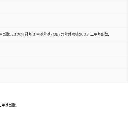
-甲酚酞; 3,3-双(4-羟基-3-甲基苯基)-(3H)-异苯并呋喃酮; 3,3'-二甲基酚酞;
'-二甲基酚酞;