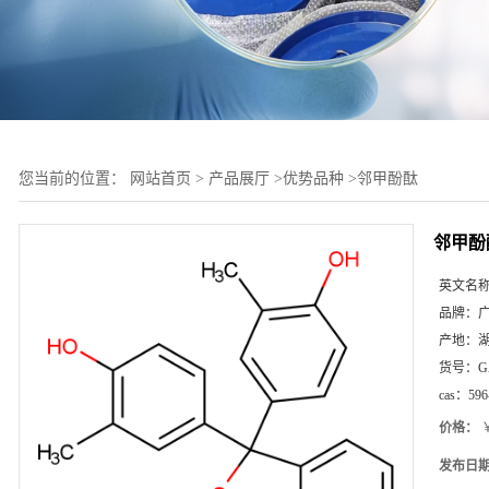
您当前的位置：
网站首页
>
产品展厅
>
优势品种
>
邻甲酚酞
邻甲酚
英文名
品牌：
产地：
货号：
G
cas：
596
价格：
￥
发布日