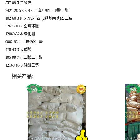
557-09-5 辛酸锌
2421-28-5 3,3',4,4'-二苯甲酮四甲酸二酐
102-60-3 N,N,N',N'-四-(2羟基丙基)乙二胺
52623-00-4 全氟环醚
12069-32-8 碳化硼
9002-93-1 曲拉通X-100
478-43-3 大黄酸
105-99-7 己二酸二丁酯
12168-85-3 硅酸三钙
相关产品：