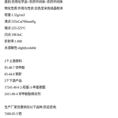
类别:农用化学品>农药中间体>农药中间体
物化性质:外观与性状:白色至米色结晶粉末
密度:1.32g/cm3
沸点:555oCat760mmHg
熔点:223-225°C
闪点:198.8oC
折射率:1.668
水溶解性:slightlysoluble
2个上游原料
95-48-7 邻甲酚
85-44-9 苯酐
2个下游产品
17241-40-6 2-羟基-3-甲基蒽醌
2411-89-4 邻甲酚酞络合剂
生产厂家优惠供应以下品种,欢迎咨询:
7440-05-3 钯