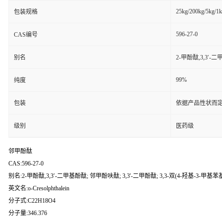
25kg/200kg/5kg/1
包装规格
596-27-0
CAS编号
别名
2-甲酚酞,3,3′-二
99%
纯度
包装
依据产品性状而定
级别
医药级
邻甲酚酞
CAS:596-27-0
别名:2-甲酚酞,3,3′-二甲基酚酞; 邻甲酚呋酞; 3,3'-二甲酚酞; 3,3-双(4-羟基-3-甲基苯基
英文名:o-Cresolphthalein
分子式:C22H18O4
分子量:346.376