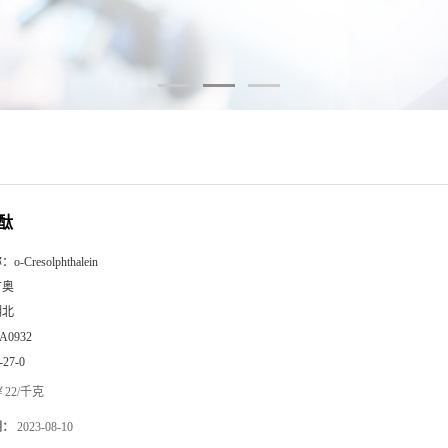
酞
称：
o-Cresolphthalein
广奥
湖北
A0932
-27-0
22/千克
期：
2023-08-10