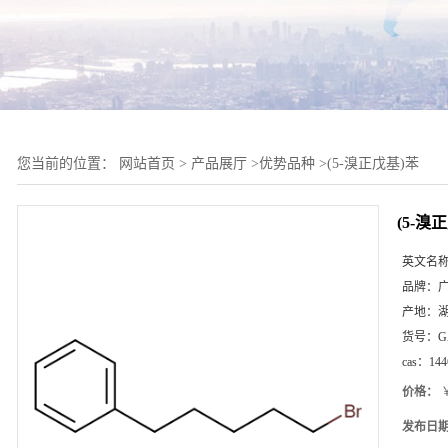
您当前的位置：
网站首页
>
产品展厅
>
优势品种
>
(5-溴正戊基)苯
(5-溴
英文名
品牌：
产地：
货号：
G
cas：
144
价格：
￥
发布日