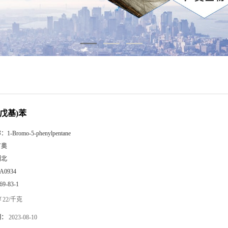
正戊基)苯
称：
1-Bromo-5-phenylpentane
广奥
湖北
A0934
69-83-1
22/千克
期：
2023-08-10