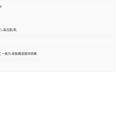
kg
(5-溴戊基)苯;
,一般为:纸板桶或镀锌铁桶