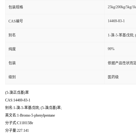
25kg/200kg/5kg/1
包装规格
14469-83-1
CAS编号
别名
1-溴-5-苯基戊烷; 
99%
纯度
包装
依据产品性状而定
级别
医药级
(5-溴正戊基)苯
CAS:14469-83-1
别名:1-溴-5-苯基戊烷; (5-溴戊基)苯;
英文名:1-Bromo-5-phenylpentane
分子式:C11H15Br
分子量:227.141