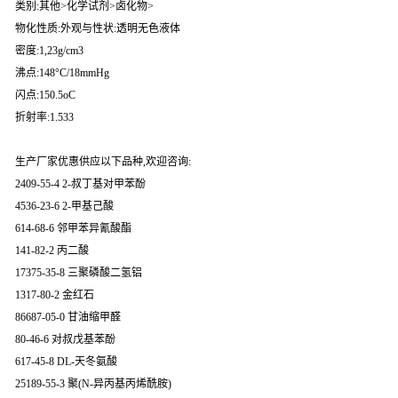
类别:其他>化学试剂>卤化物>
物化性质:外观与性状:透明无色液体
密度:1,23g/cm3
沸点:148°C/18mmHg
闪点:150.5oC
折射率:1.533
生产厂家优惠供应以下品种,欢迎咨询:
2409-55-4 2-叔丁基对甲苯酚
4536-23-6 2-甲基己酸
614-68-6 邻甲苯异氰酸酯
141-82-2 丙二酸
17375-35-8 三聚磷酸二氢铝
1317-80-2 金红石
86687-05-0 甘油缩甲醛
80-46-6 对叔戊基苯酚
617-45-8 DL-天冬氨酸
25189-55-3 聚(N-异丙基丙烯酰胺)