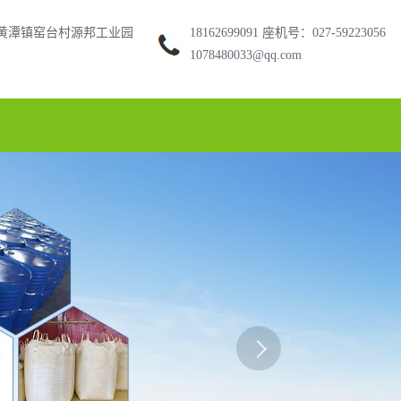
黄潭镇窑台村源邦工业园
18162699091 座机号：027-59223056
1078480033@qq.com