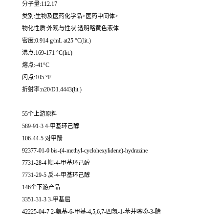
分子量:112.17
类别:生物及医药化学品>医药中间体>
物化性质:外观与性状:透明略黄色液体
密度:0.914 g/mL at25 °C(lit.)
沸点:169-171 °C(lit.)
熔点:-41°C
闪点:105 °F
折射率:n20/D1.4443(lit.)
55个上游原料
589-91-3 4-甲基环己醇
106-44-5 对甲酚
92377-01-0 bis-(4-methyl-cyclohexylidene)-hydrazine
7731-28-4 顺-4-甲基环己醇
7731-29-5 反-4-甲基环己醇
146个下游产品
3351-31-3 3-甲基屈
42225-04-7 2-氨基-6-甲基-4,5,6,7-四氢-1-苯并噻吩-3-腈