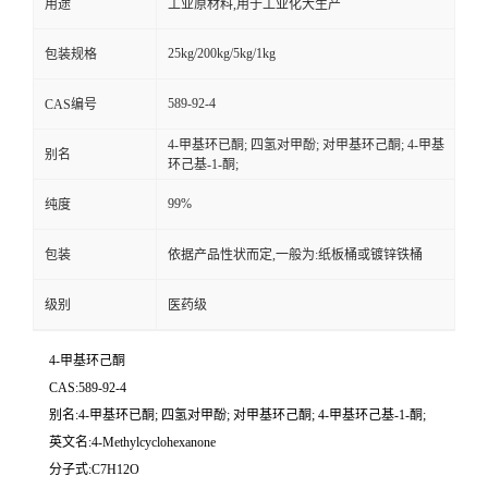
用途
工业原材料,用于工业化大生产
25kg/200kg/5kg/1kg
包装规格
589-92-4
CAS编号
4-甲基环已酮; 四氢对甲酚; 对甲基环己酮; 4-甲基
别名
环己基-1-酮;
99%
纯度
包装
依据产品性状而定,一般为:纸板桶或镀锌铁桶
级别
医药级
4-甲基环己酮
CAS:589-92-4
别名:4-甲基环已酮; 四氢对甲酚; 对甲基环己酮; 4-甲基环己基-1-酮;
英文名:4-Methylcyclohexanone
分子式:C7H12O