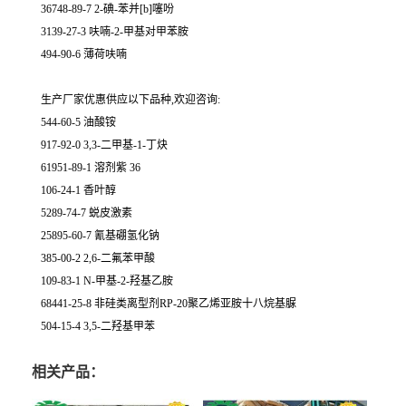
36748-89-7 2-碘-苯并[b]噻吩
3139-27-3 呋喃-2-甲基对甲苯胺
494-90-6 薄荷呋喃
生产厂家优惠供应以下品种,欢迎咨询:
544-60-5 油酸铵
917-92-0 3,3-二甲基-1-丁炔
61951-89-1 溶剂紫 36
106-24-1 香叶醇
5289-74-7 蜕皮激素
25895-60-7 氰基硼氢化钠
385-00-2 2,6-二氟苯甲酸
109-83-1 N-甲基-2-羟基乙胺
68441-25-8 非硅类离型剂RP-20聚乙烯亚胺十八烷基脲
504-15-4 3,5-二羟基甲苯
相关产品：