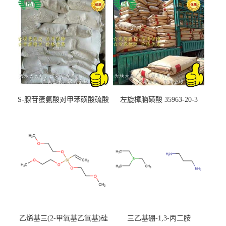
S-腺苷蛋氨酸对甲苯磺酸硫酸
左旋樟脑磺酸 35963-20-3
盐 97540-22-2
乙烯基三(2-甲氧基乙氧基)硅
三乙基硼-1,3-丙二胺