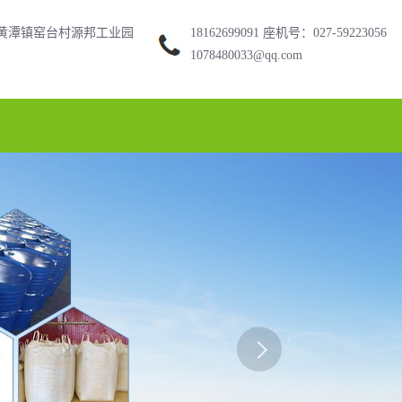
黄潭镇窑台村源邦工业园
18162699091 座机号：027-59223056
1078480033@qq.com