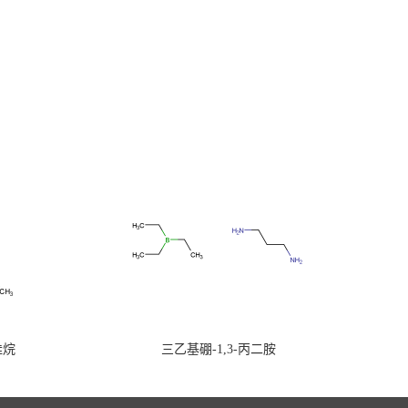
硅烷
三乙基硼-1,3-丙二胺