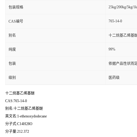
25kg/200kg/5kg/1
包装规格
765-14-0
CAS编号
别名
十二烷基乙烯基
99%
纯度
包装
依据产品性状而定
级别
医药级
十二烷基乙烯基醚
CAS:765-14-0
别名:十二烷基乙烯基醚
英文名:1-ethenoxydodecane
分子式:C14H28O
分子量:212.372