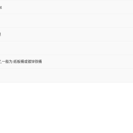
kg
醚
,一般为:纸板桶或镀锌铁桶