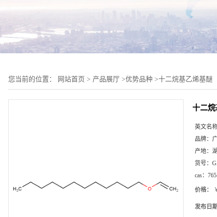
您当前的位置：
网站首页
>
产品展厅
>
优势品种
>
十二烷基乙烯基醚
十二烷
英文名
品牌：
产地：
货号：
G
cas：
765
价格：
￥
发布日