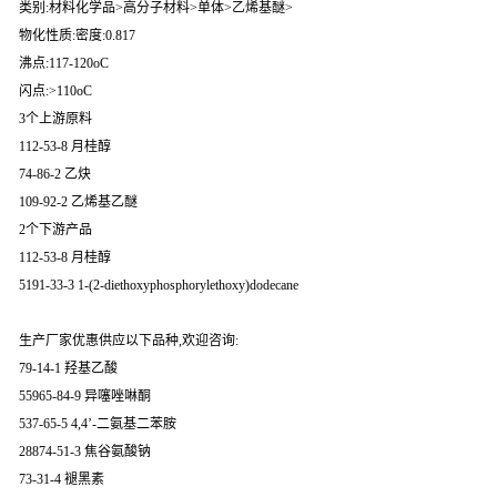
类别:材料化学品>高分子材料>单体>乙烯基醚>
物化性质:密度:0.817
沸点:117-120oC
闪点:>110oC
3个上游原料
112-53-8 月桂醇
74-86-2 乙炔
109-92-2 乙烯基乙醚
2个下游产品
112-53-8 月桂醇
5191-33-3 1-(2-diethoxyphosphorylethoxy)dodecane
生产厂家优惠供应以下品种,欢迎咨询:
79-14-1 羟基乙酸
55965-84-9 异噻唑啉酮
537-65-5 4,4’-二氨基二苯胺
28874-51-3 焦谷氨酸钠
73-31-4 褪黑素