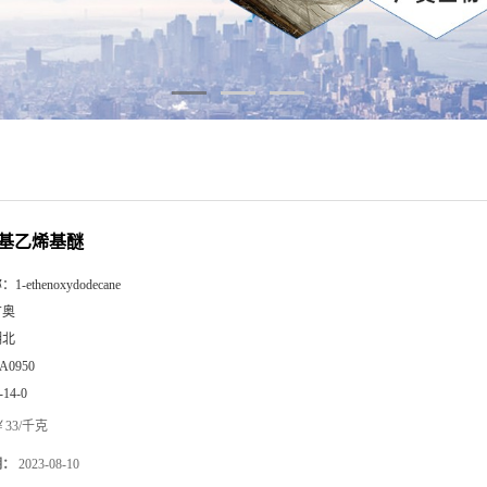
基乙烯基醚
称：
1-ethenoxydodecane
广奥
湖北
A0950
-14-0
33/千克
期：
2023-08-10