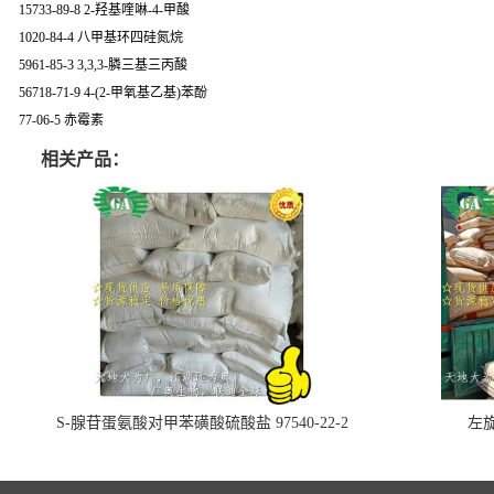
15733-89-8 2-羟基喹啉-4-甲酸
1020-84-4 八甲基环四硅氮烷
5961-85-3 3,3,3-膦三基三丙酸
56718-71-9 4-(2-甲氧基乙基)苯酚
77-06-5 赤霉素
相关产品：
S-腺苷蛋氨酸对甲苯磺酸硫酸盐 97540-22-2
左旋