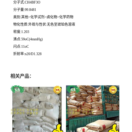
分子式:CH4BF3O
分子量:99.8481
类别:其他>化学试剂>卤化物>化学药物
物化性质:外观与性状:无色至琥珀色溶液
密度:1.203
沸点:59oC(4mmHg)
闪点:11oC
折射率:n20/D1.328
相关产品：