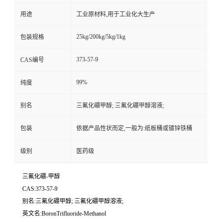
用途
工业原材料,用于工业化大生产
25kg/200kg/5kg/1kg
包装规格
373-57-9
CAS编号
99%
纯度
别名
三氟化硼甲醇; 三氟化硼甲醇溶液;
包装
依据产品性状而定,一般为:纸板桶或镀锌铁桶
级别
医药级
三氟化硼-甲醇
CAS:373-57-9
别名:三氟化硼甲醇; 三氟化硼甲醇溶液;
英文名:BoronTrifluoride-Methanol