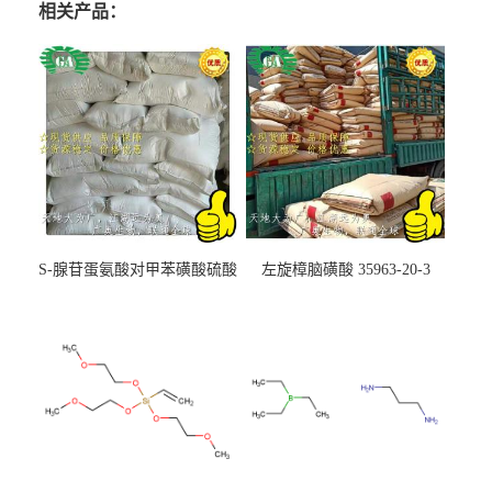
相关产品：
S-腺苷蛋氨酸对甲苯磺酸硫酸
左旋樟脑磺酸 35963-20-3
盐 97540-22-2