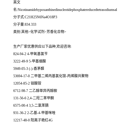
英文
名:Nicotinamidehypoxanthinedinucleotidephosphatereducedtetrasodiumsal
分子式:C21H25N6Na4O18P3
分子量:834.333
类别:其他>化学试剂>芳香化合物>
生产厂家优惠供应以下品种,欢迎咨询:
824-94-2 4-甲氧基氯苄
3222-49-9 5-甲基烟酸
5949-05-3 (-)-香茅醛
53694-17-0 二甲基二烯丙基氯化铵-丙烯酸共聚物
12054-85-2 钼酸铵
6712-98-7 二乙醇单异丙醇胺
131-56-6 2,4-二羟二苯甲酮
6575-00-4 3,5-二氯苯腈
931-36-2 2-乙基-4-甲基咪唑
12217-48-0 阳离子艳红4G