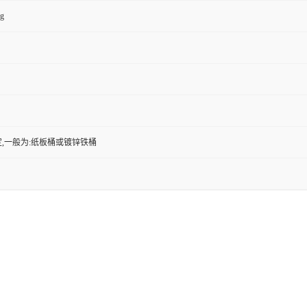
kg
,一般为:纸板桶或镀锌铁桶