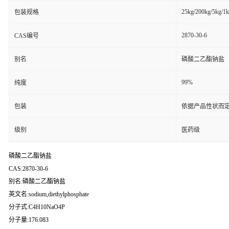
25kg/200kg/5kg/1
包装规格
2870-30-6
CAS编号
别名
磷酸二乙酯钠盐
99%
纯度
包装
依据产品性状而定
级别
医药级
磷酸二乙酯钠盐
CAS:2870-30-6
别名:磷酸二乙酯钠盐
英文名:sodium,diethylphosphate
分子式:C4H10NaO4P
分子量:176.083