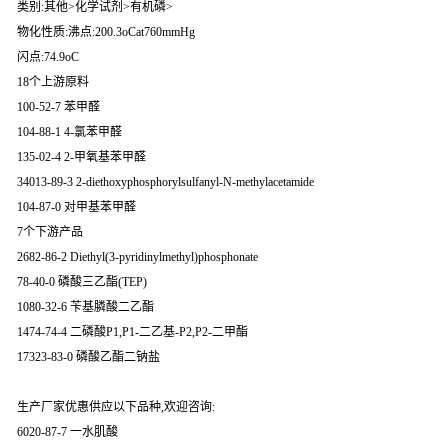
类别:其他>化学试剂>有机磷>
物化性质:沸点:200.3oCat760mmHg
闪点:74.9oC
18个上游原料
100-52-7 苯甲醛
104-88-1 4-氯苯甲醛
135-02-4 2-甲氧基苯甲醛
34013-89-3 2-diethoxyphosphorylsulfanyl-N-methylacetamide
104-87-0 对甲基苯甲醛
7个下游产品
2682-86-2 Diethyl(3-pyridinylmethyl)phosphonate
78-40-0 磷酸三乙酯(TEP)
1080-32-6 苄基膦酸二乙酯
1474-74-4 二磷酸P1,P1-二乙基-P2,P2-二甲酯
17323-83-0 磷酸乙酯二钠盐
生产厂家优惠供应以下品种,欢迎咨询:
6020-87-7 一水肌酸