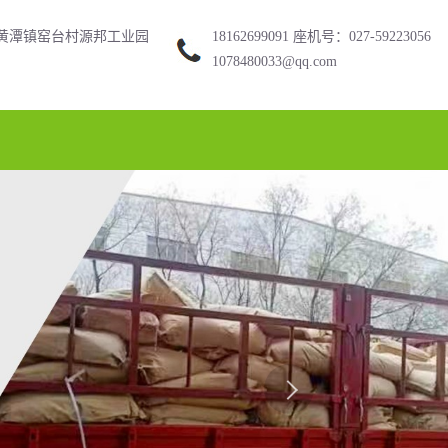
黄潭镇窑台村源邦工业园
18162699091 座机号：027-59223056
1078480033@qq.com