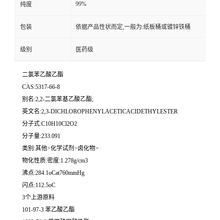
99%
纯度
包装
依据产品性状而定,一般为:纸板桶或镀锌铁桶
级别
医药级
二氯苯乙酸乙酯
CAS:5317-66-8
别名:2,2-二氯苯基乙酸乙酯;
英文名:2,3-DICHLOROPHENYLACETICACIDETHYLESTER
分子式:C10H10Cl2O2
分子量:233.091
类别:其他>化学试剂>卤化物>
物化性质:密度:1.278g/cm3
沸点:284.1oCat760mmHg
闪点:112.5oC
3个上游原料
101-97-3 苯乙酸乙酯