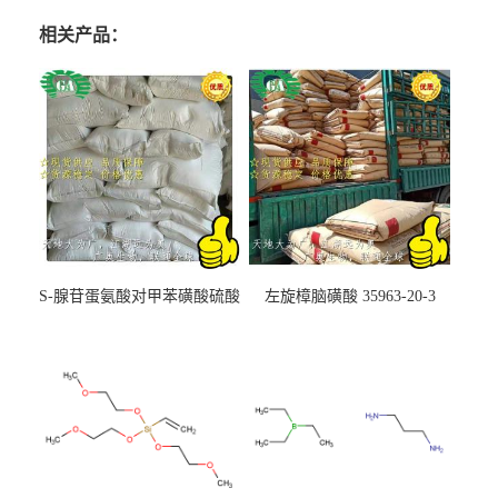
相关产品：
S-腺苷蛋氨酸对甲苯磺酸硫酸
左旋樟脑磺酸 35963-20-3
盐 97540-22-2