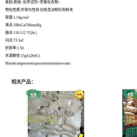
类别:其他>化学试剂>芳香化合物>
物化性质:外观与性状:白色至淡粉红色粉末
密度:1.14g/cm3
沸点:198oCat760mmHg
熔点:110-112 °C(lit.)
闪点:73.5oC
折射率:1.56
水溶解性:15g/L(20oC)
Maydecomposeonexposuretomoistairorwater.
相关产品：