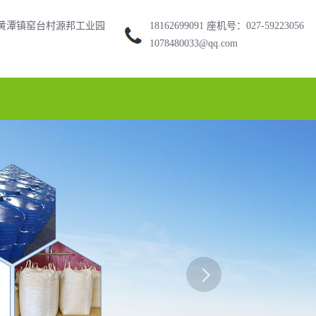
黄潭镇窑台村源邦工业园
18162699091 座机号：027-59223056
1078480033@qq.com