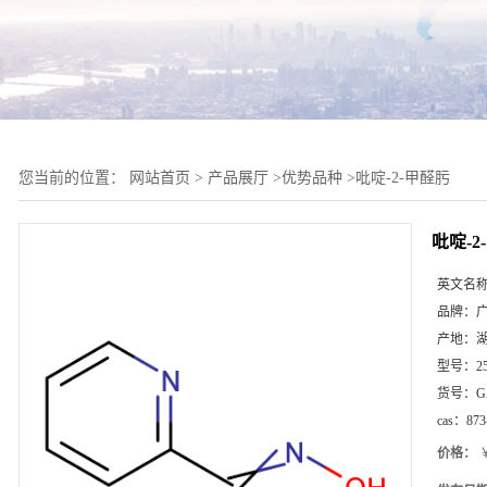
您当前的位置：
网站首页
>
产品展厅
>
优势品种
>
吡啶-2-甲醛肟
吡啶-2
英文名
品牌：
产地：
型号：
2
货号：
G
cas：
873
价格：
￥