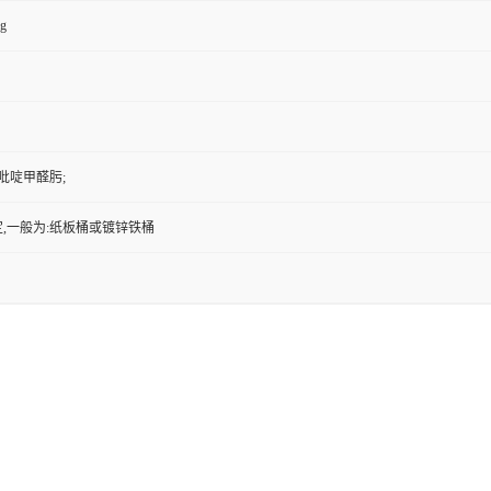
kg
2-吡啶甲醛肟;
,一般为:纸板桶或镀锌铁桶