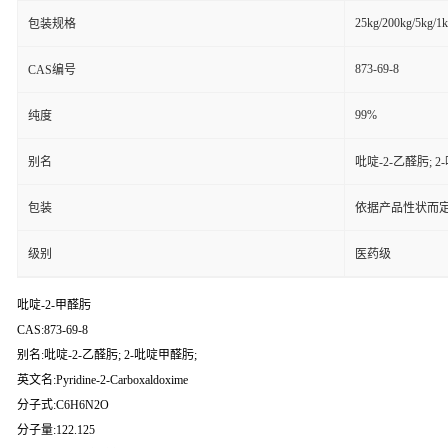
25kg/200kg/5kg/1
包装规格
873-69-8
CAS编号
99%
纯度
别名
吡啶-2-乙醛肟; 
包装
依据产品性状而定
级别
医药级
吡啶-2-甲醛肟
CAS:873-69-8
别名:吡啶-2-乙醛肟; 2-吡啶甲醛肟;
英文名:Pyridine-2-Carboxaldoxime
分子式:C6H6N2O
分子量:122.125