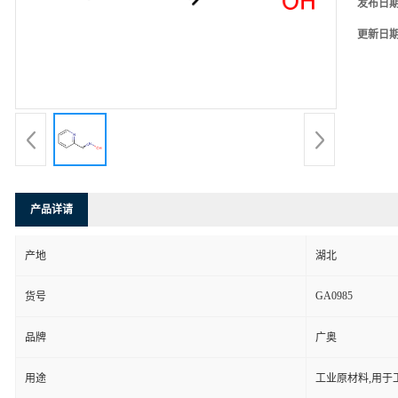
发布日
更新日
产品详请
产地
湖北
GA0985
货号
品牌
广奥
用途
工业原材料,用于