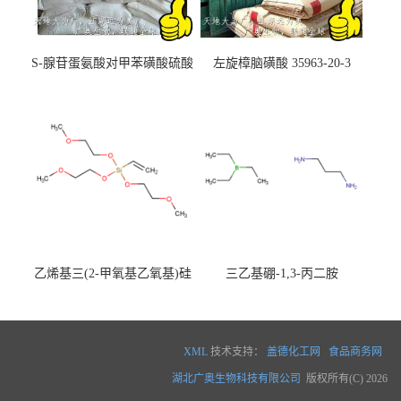
S-腺苷蛋氨酸对甲苯磺酸硫酸
左旋樟脑磺酸 35963-20-3
盐 97540-22-2
乙烯基三(2-甲氧基乙氧基)硅
三乙基硼-1,3-丙二胺
烷
XML
技术支持：
盖德化工网
食品商务网
湖北广奥生物科技有限公司
版权所有(C) 2026