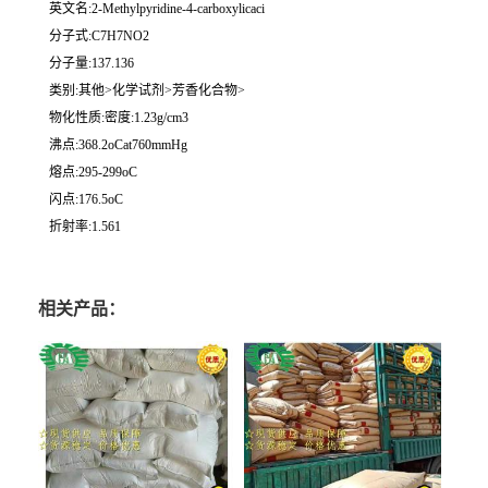
英文名:2-Methylpyridine-4-carboxylicaci
分子式:C7H7NO2
分子量:137.136
类别:其他>化学试剂>芳香化合物>
物化性质:密度:1.23g/cm3
沸点:368.2oCat760mmHg
熔点:295-299oC
闪点:176.5oC
折射率:1.561
相关产品：