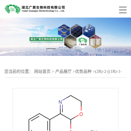
您当前的位置：
网站首页
>
产品展厅
>
优势品种
>
(2R)-2-[(1R)-1-
[3,5-二(三氟甲基)苯基]乙氧基]-3-(4-氟苯基)-5,6-二氢-2H-1,4-恶嗪