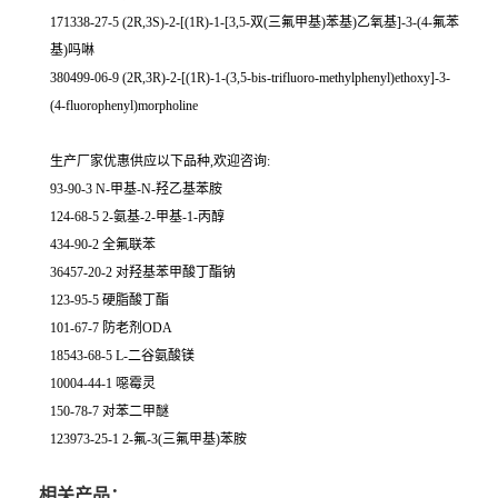
171338-27-5 (2R,3S)-2-[(1R)-1-[3,5-双(三氟甲基)苯基)乙氧基]-3-(4-氟苯
基)吗啉
380499-06-9 (2R,3R)-2-[(1R)-1-(3,5-bis-trifluoro-methylphenyl)ethoxy]-3-
(4-fluorophenyl)morpholine
生产厂家优惠供应以下品种,欢迎咨询:
93-90-3 N-甲基-N-羟乙基苯胺
124-68-5 2-氨基-2-甲基-1-丙醇
434-90-2 全氟联苯
36457-20-2 对羟基苯甲酸丁酯钠
123-95-5 硬脂酸丁酯
101-67-7 防老剂ODA
18543-68-5 L-二谷氨酸镁
10004-44-1 噁霉灵
150-78-7 对苯二甲醚
123973-25-1 2-氟-3(三氟甲基)苯胺
相关产品：