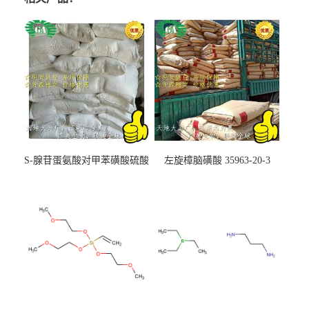
S-腺苷蛋氨酸对甲苯磺酸硫酸
左旋樟脑磺酸 35963-20-3
盐 97540-22-2