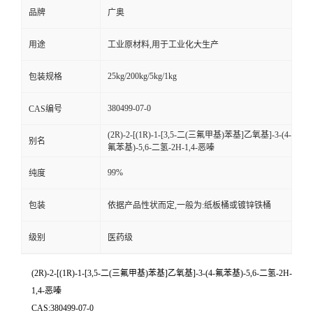
品牌
广奥
用途
工业原材料,用于工业化大生产
25kg/200kg/5kg/1kg
包装规格
380499-07-0
CAS编号
(2R)-2-[(1R)-1-[3,5-二(三氟甲基)苯基]乙氧基]-3-(4-
别名
氟苯基)-5,6-二氢-2H-1,4-恶嗪
99%
纯度
包装
依据产品性状而定,一般为:纸板桶或镀锌铁桶
级别
医药级
(2R)-2-[(1R)-1-[3,5-二(三氟甲基)苯基]乙氧基]-3-(4-氟苯基)-5,6-二氢-2H-
1,4-恶嗪
CAS:380499-07-0