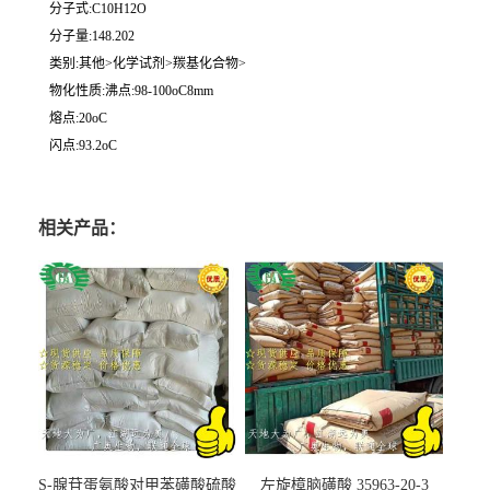
分子式:C10H12O
分子量:148.202
类别:其他>化学试剂>羰基化合物>
物化性质:沸点:98-100oC8mm
熔点:20oC
闪点:93.2oC
相关产品：
S-腺苷蛋氨酸对甲苯磺酸硫酸
左旋樟脑磺酸 35963-20-3