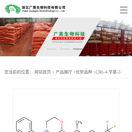
您当前的位置：
网站首页
>
产品展厅
>
优势品种
>
(2R)-4-苄基-2-
[(1R)-1-[3,5-双(三氟甲基)苯基]乙氧基]吗啉-3-酮