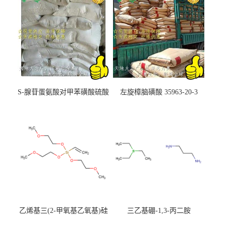
S-腺苷蛋氨酸对甲苯磺酸硫酸
左旋樟脑磺酸 35963-20-3
盐 97540-22-2
乙烯基三(2-甲氧基乙氧基)硅
三乙基硼-1,3-丙二胺
烷