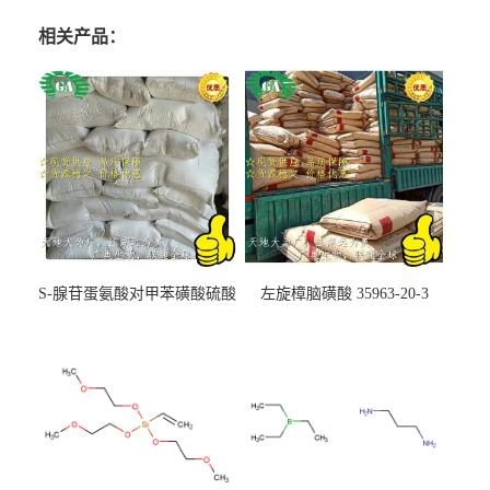
相关产品：
S-腺苷蛋氨酸对甲苯磺酸硫酸
左旋樟脑磺酸 35963-20-3
盐 97540-22-2