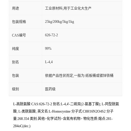
用途
工业原材料,用于工业化大生产
25kg/200kg/5kg/1kg
包装规格
626-72-2
CAS编号
99%
纯度
L-4,4
别名
包装
依据产品性状而定,一般为:纸板桶或镀锌铁桶
级别
医药级
L-高胱氨酸 CAS:626-72-2 别名:L-4,4'-二硫双(2-氨基丁酸); L-同型胱氨
酸; L-类胱氨酸; 英文名:L-Homocystine 分子式:C8H16N2O4S2 分子
量:268.354 类别:其他>化学试剂>含氮有机物> 物化性质:熔点:281-
284oC(dec.)