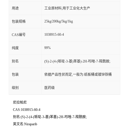
用途
工业原材料,用于工业化大生产
25kg/200kg/5kg/1kg
包装规格
1038915-60-4
CAS编号
99%
纯度
别名
(S)-2-(4-(哌啶-3-基)苯基)-2H-吲唑-7-羧酰胺;
包装
依据产品性状而定,一般为:纸板桶或镀锌铁桶
级别
医药级
尼拉帕尼
CAS:1038915-60-4
别名:(S)-2-(4-(哌啶-3-基)苯基)-2H-吲唑-7-羧酰胺;
英文名:Niraparib