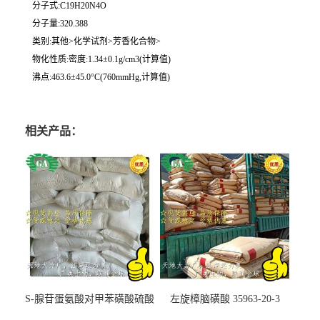
分子式:C19H20N4O
分子量:320.388
类别:其他>化学试剂>芳香化合物>
物化性质:密度:1.34±0.1g/cm3(计算值)
沸点:463.6±45.0°C(760mmHg,计算值)
相关产品：
S-腺苷蛋氨酸对甲苯磺酸硫酸
左旋樟脑磺酸 35963-20-3
盐 97540-22-2