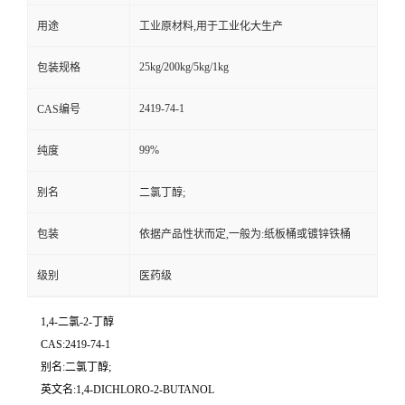
用途
工业原材料,用于工业化大生产
25kg/200kg/5kg/1kg
包装规格
2419-74-1
CAS编号
99%
纯度
别名
二氯丁醇;
包装
依据产品性状而定,一般为:纸板桶或镀锌铁桶
级别
医药级
1,4-二氯-2-丁醇
CAS:2419-74-1
别名:二氯丁醇;
英文名:1,4-DICHLORO-2-BUTANOL