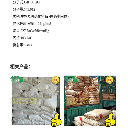
分子式:C4H8Cl2O
分子量:143.012
类别:生物及医药化学品>医药中间体>
物化性质:密度:1.241g/cm3
沸点:227.7oCat760mmHg
闪点:103.7oC
折射率:1.463
相关产品：