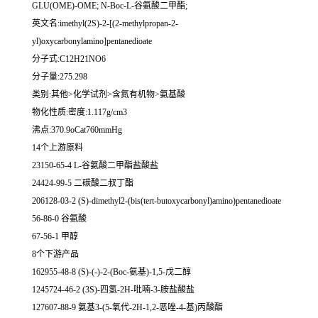
GLU(OME)-OME; N-Boc-L-谷氨酸二甲酯;
英文名:imethyl(2S)-2-[(2-methylpropan-2-
yl)oxycarbonylamino]pentanedioate
分子式:C12H21NO6
分子量:275.298
类别:其他>化学试剂>含氮有机物>氨基酸
物化性质:密度:1.117g/cm3
沸点:370.9oCat760mmHg
14个上游原料
23150-65-4 L-谷氨酸二甲酯盐酸盐
24424-99-5 二碳酸二叔丁酯
206128-03-2 (S)-dimethyl2-(bis(tert-butoxycarbonyl)amino)pentanedioate
56-86-0 谷氨酸
67-56-1 甲醇
8个下游产品
162955-48-8 (S)-(-)-2-(Boc-氨基)-1,5-戊二醇
1245724-46-2 (3S)-四氢-2H-吡喃-3-胺盐酸盐
127607-88-9 氨基3-(5-氧代-2H-1,2-恶唑-4-基)丙酸酯