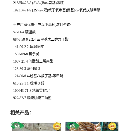
216854-23-8 (S)-3-(Boc-氨基)哌啶
192314-71-9 (2S)-2-(双(叔丁氧羰基)氨基)-5-氧代戊酸甲酯
生产厂家优惠供应以下品种,欢迎咨询:
57-11-4 硬脂酸
6846-50-0 2,2,4-三甲基戊二醇异丁酯
141-90-2 2-硫脲嘧啶
1582-09-8 氟乐灵
1087-21-4 间酞酸二烯丙酯
128-80-3 溶剂绿 3
121-00-6 4-羟基-3-叔丁基-苯甲醚
616-25-1 1-戊烯-3-醇
100643-71-8 地氯雷他定
922-32-7 磷酸肌酸二钠盐
相关产品：