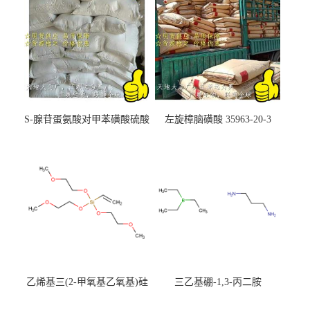
S-腺苷蛋氨酸对甲苯磺酸硫酸
左旋樟脑磺酸 35963-20-3
盐 97540-22-2
乙烯基三(2-甲氧基乙氧基)硅
三乙基硼-1,3-丙二胺
烷