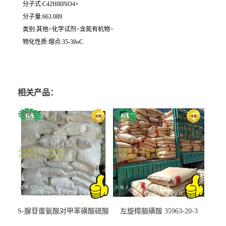
分子式:C42H80NO4+
分子量:663.089
类别:其他>化学试剂>含氮有机物>
物化性质:熔点:35-38oC
相关产品：
S-腺苷蛋氨酸对甲苯磺酸硫酸
左旋樟脑磺酸 35963-20-3
盐 97540-22-2