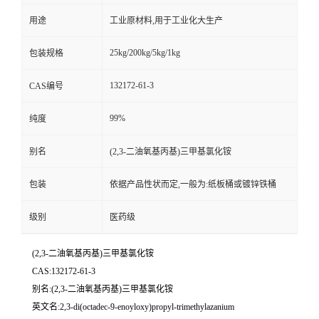
用途
工业原材料,用于工业化大生产
25kg/200kg/5kg/1kg
包装规格
132172-61-3
CAS编号
99%
纯度
别名
(2,3-二油氧基丙基)三甲基氯化铵
包装
依据产品性状而定,一般为:纸板桶或镀锌铁桶
级别
医药级
(2,3-二油氧基丙基)三甲基氯化铵
CAS:132172-61-3
别名:(2,3-二油氧基丙基)三甲基氯化铵
英文名:2,3-di(octadec-9-enoyloxy)propyl-trimethylazanium