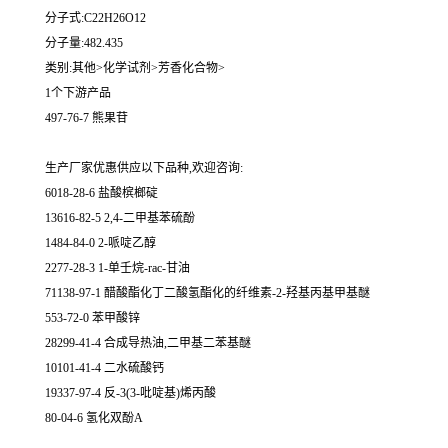
分子式:C22H26O12
分子量:482.435
类别:其他>化学试剂>芳香化合物>
1个下游产品
497-76-7 熊果苷
生产厂家优惠供应以下品种,欢迎咨询:
6018-28-6 盐酸槟榔碇
13616-82-5 2,4-二甲基苯硫酚
1484-84-0 2-哌啶乙醇
2277-28-3 1-单壬烷-rac-甘油
71138-97-1 醋酸酯化丁二酸氢酯化的纤维素-2-羟基丙基甲基醚
553-72-0 苯甲酸锌
28299-41-4 合成导热油,二甲基二苯基醚
10101-41-4 二水硫酸钙
19337-97-4 反-3(3-吡啶基)烯丙酸
80-04-6 氢化双酚A