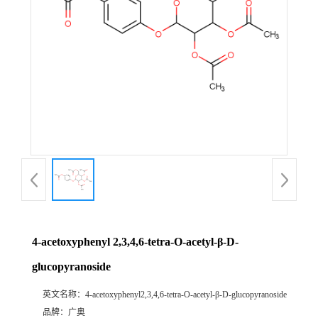
4-acetoxyphenyl 2,3,4,6-tetra-O-acetyl-β-D-
glucopyranoside
英文名称：
4-acetoxyphenyl2,3,4,6-tetra-O-acetyl-β-D-glucopyranoside
品牌：
广奥