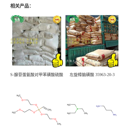
相关产品：
S-腺苷蛋氨酸对甲苯磺酸硫酸
左旋樟脑磺酸 35963-20-3
盐 97540-22-2