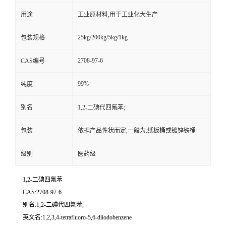
用途
工业原材料,用于工业化大生产
25kg/200kg/5kg/1kg
包装规格
2708-97-6
CAS编号
99%
纯度
别名
1,2-二碘代四氟苯;
包装
依据产品性状而定,一般为:纸板桶或镀锌铁桶
级别
医药级
1,2-二碘四氟苯
CAS:2708-97-6
别名:1,2-二碘代四氟苯;
英文名:1,2,3,4-tetrafluoro-5,6-diiodobenzene