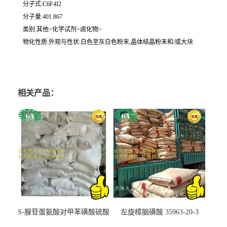
分子式:C6F4I2
分子量:401.867
类别:其他>化学试剂>卤化物>
物化性质:外观与性状:白色至灰白色粉末,晶体结晶粉末和/或大块
相关产品：
S-腺苷蛋氨酸对甲苯磺酸硫酸
左旋樟脑磺酸 35963-20-3
盐 97540-22-2