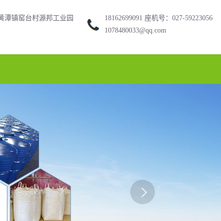
黄潭镇窑台村源邦工业园
18162699091 座机号：027-59223056
1078480033@qq.com