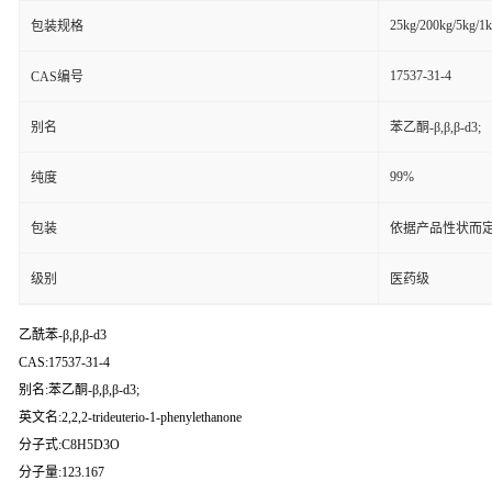
25kg/200kg/5kg/1
包装规格
17537-31-4
CAS编号
别名
苯乙酮-β,β,β-d3;
99%
纯度
包装
依据产品性状而定
级别
医药级
乙酰苯-β,β,β-d3
CAS:17537-31-4
别名:苯乙酮-β,β,β-d3;
英文名:2,2,2-trideuterio-1-phenylethanone
分子式:C8H5D3O
分子量:123.167