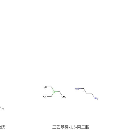
硅烷
三乙基硼-1,3-丙二胺