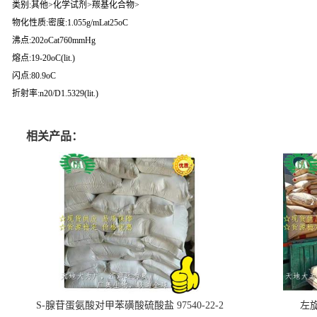
类别:其他>化学试剂>羰基化合物>
物化性质:密度:1.055g/mLat25oC
沸点:202oCat760mmHg
熔点:19-20oC(lit.)
闪点:80.9oC
折射率:n20/D1.5329(lit.)
相关产品：
S-腺苷蛋氨酸对甲苯磺酸硫酸盐 97540-22-2
左旋