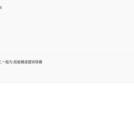
kg
,一般为:纸板桶或镀锌铁桶