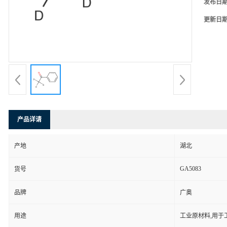
发布日
更新日
产品详请
产地
湖北
GA5083
货号
品牌
广奥
用途
工业原材料,用于