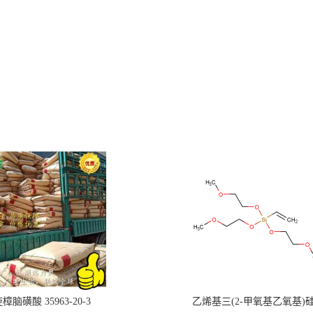
樟脑磺酸 35963-20-3
乙烯基三(2-甲氧基乙氧基)