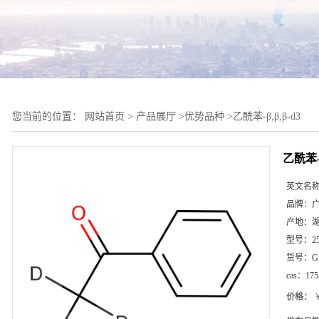
您当前的位置：
网站首页
>
产品展厅
>
优势品种
>
乙酰苯-β,β,β-d3
乙酰苯-β
英文名
品牌：
产地：
型号：
2
货号：
G
cas：
175
价格：
￥