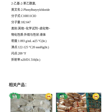
2-乙基-2-苯乙酰氯;
英文名:2-Phenylbutyrylchloride
分子式:C10H11ClO
分子量:182.647
类别:其他>化学试剂>卤化物>
物化性质:外观与性状:液体
密度:1.093 g/mL at25 °C(lit.)
沸点:122-125 °C20 mmHg(lit.)
闪点:209 °F
折射率:n20/D1.516(lit.)
相关产品：