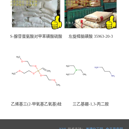
S-腺苷蛋氨酸对甲苯磺酸硫酸
左旋樟脑磺酸 35963-20-3
盐 97540-22-2
乙烯基三(2-甲氧基乙氧基)硅
三乙基硼-1,3-丙二胺
烷