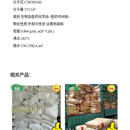
分子式:C5H3NO4S
分子量:173.147
类别:生物及医药化学品>医药中间体>
物化性质:外观与性状:淡黄色固体
密度:0.864 g/mL at20 °C(lit.)
沸点:182°C
熔点:156-159(Lit.)oC
相关产品：