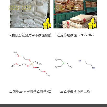
S-腺苷蛋氨酸对甲苯磺酸硫酸
左旋樟脑磺酸 35963-20-3
盐 97540-22-2
乙烯基三(2-甲氧基乙氧基)硅
三乙基硼-1,3-丙二胺
烷