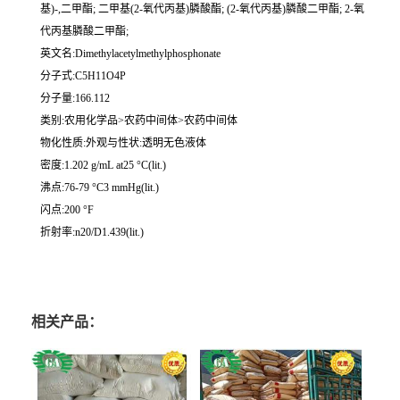
基)-,二甲酯; 二甲基(2-氧代丙基)膦酸酯; (2-氧代丙基)膦酸二甲酯; 2-氧
代丙基膦酸二甲酯;
英文名:Dimethylacetylmethylphosphonate
分子式:C5H11O4P
分子量:166.112
类别:农用化学品>农药中间体>农药中间体
物化性质:外观与性状:透明无色液体
密度:1.202 g/mL at25 °C(lit.)
沸点:76-79 °C3 mmHg(lit.)
闪点:200 °F
折射率:n20/D1.439(lit.)
相关产品：