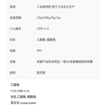
用途
工业原材料,用于工业化大生产
25kg/200kg/5kg/1kg
包装规格
3396-11-0
CAS编号
别名
乙酸銫; 醋酸铯;
99%
纯度
包装
依据产品性状而定,一般为:纸板桶或镀锌铁桶
级别
医药级
乙酸铯
CAS:3396-11-0
别名:乙酸銫; 醋酸铯;
英文名:cesium,acetate