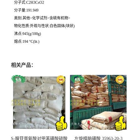
分子式:C2H3CsO2
分子量:191.949
类别:其他>化学试剂>含硫有机物>
物化性质:外观与性状:白色固体(块状)
沸点:945(g/100g)
熔点:194 °C(lit.)
相关产品：
S-腺苷蛋氨酸对甲苯磺酸硫酸
左旋樟脑磺酸 35963-20-3