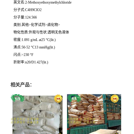
英文名:2-Methoxyethoxymethylchloride
分子式:C4H9ClO2
分子量:124.566
类别:其他>化学试剂>卤化物>
物化性质:外观与性状:透明无色液体
密度:1.091 g/mL at25 °C(lit.)
沸点:50-52 °C13 mmHg(lit.)
闪点:>230 °F
折射率:n20/D1.427(lit.)
相关产品：