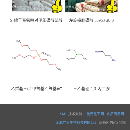
S-腺苷蛋氨酸对甲苯磺酸硫酸
左旋樟脑磺酸 35963-20-3
盐 97540-22-2
乙烯基三(2-甲氧基乙氧基)硅
三乙基硼-1,3-丙二胺
烷
XML
技术支持：
盖德化工网
食品商务网
湖北广奥生物科技有限公司
版权所有(C) 2026