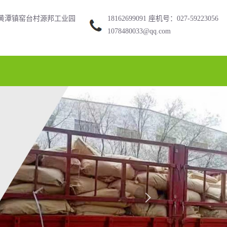
黄潭镇窑台村源邦工业园
18162699091 座机号：027-59223056
1078480033@qq.com