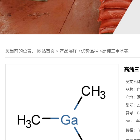
您当前的位置：
网站首页
>
产品展厅
>
优势品种
>
高纯三甲基镓
高纯三
英文名
品牌：
产地：
型号：
2
货号：
G
cas：
144
价格：
￥