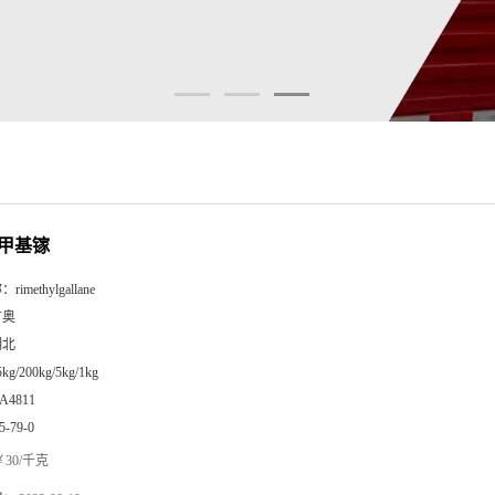
甲基镓
称：
rimethylgallane
广奥
湖北
5kg/200kg/5kg/1kg
A4811
5-79-0
30/千克