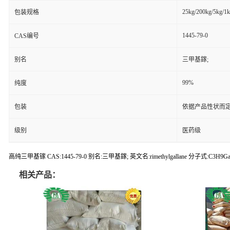
25kg/200kg/5kg/1
包装规格
1445-79-0
CAS编号
别名
三甲基鎵;
99%
纯度
包装
依据产品性状而定
级别
医药级
高纯三甲基镓 CAS:1445-79-0 别名:三甲基鎵; 英文名:rimethylgallane 分子式:C3H9G
相关产品：