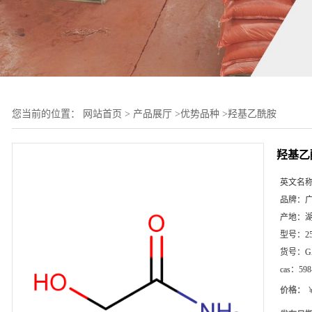
您当前的位置：
网站首页
>
产品展厅
>
优势品种
>
羟基乙酰胺
羟基乙
英文名
品牌：
产地：
型号：
2
货号：
G
cas：
598
价格：
￥