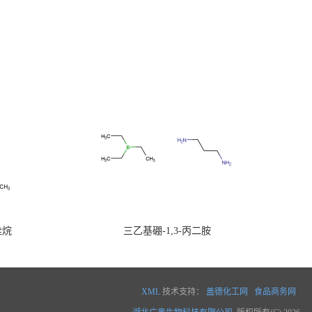
硅烷
三乙基硼-1,3-丙二胺
XML
技术支持：
盖德化工网
食品商务网