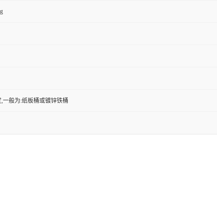
kg
,一般为:纸板桶或镀锌铁桶