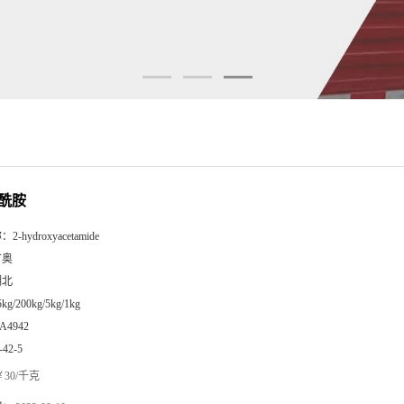
酰胺
称：
2-hydroxyacetamide
广奥
湖北
5kg/200kg/5kg/1kg
A4942
-42-5
30/千克