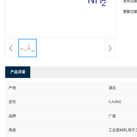
发布日
更新日
产品详请
产地
湖北
GA4942
货号
品牌
广奥
用途
工业原材料,用于