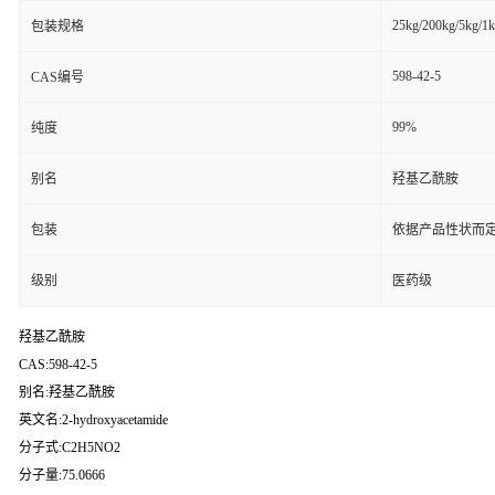
25kg/200kg/5kg/1
包装规格
598-42-5
CAS编号
99%
纯度
别名
羟基乙酰胺
包装
依据产品性状而定
级别
医药级
羟基乙酰胺
CAS:598-42-5
别名:羟基乙酰胺
英文名:2-hydroxyacetamide
分子式:C2H5NO2
分子量:75.0666