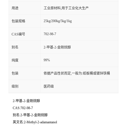
用途
工业原材料,用于工业化大生产
25kg/200kg/5kg/1kg
包装规格
702-98-7
CAS编号
别名
2-甲基-2-金刚烷醇
99%
纯度
包装
依据产品性状而定,一般为:纸板桶或镀锌铁桶
级别
医药级
2-甲基-2-金刚烷醇
CAS:702-98-7
别名:2-甲基-2-金刚烷醇
英文名:2-Methyl-2-adamantanol