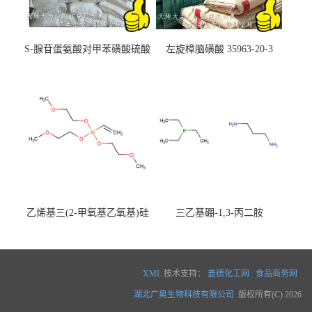
S-腺苷蛋氨酸对甲苯磺酸硫酸
左旋樟脑磺酸 35963-20-3
盐 97540-22-2
乙烯基三(2-甲氧基乙氧基)硅
三乙基硼-1,3-丙二胺
烷
XML
技术支持：
盖德化工网
食品商务网
湖北广奥生物科技有限公司
版权所有(C) 2026