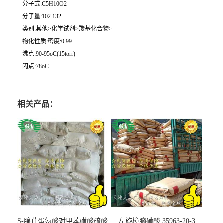
分子式:C5H10O2
分子量:102.132
类别:其他>化学试剂>羰基化合物>
物化性质:密度:0.99
沸点:90-95oC(15torr)
闪点:78oC
相关产品：
S-腺苷蛋氨酸对甲苯磺酸硫酸
左旋樟脑磺酸 35963-20-3