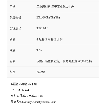
用途
工业原材料,用于工业化大生产
25kg/200kg/5kg/1kg
包装规格
3393-64-4
CAS编号
别名
4-羟基-3-甲基-2-丁酮
99%
纯度
包装
依据产品性状而定,一般为:纸板桶或镀锌铁桶
级别
医药级
4-羟基-3-甲基-2-丁酮
CAS:3393-64-4
别名:4-羟基-3-甲基-2-丁酮
英文名:4-hydroxy-3-methylbutan-2-one