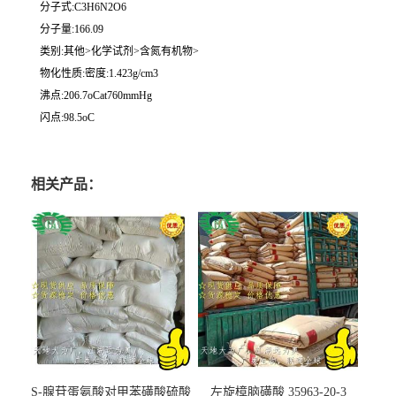
分子式:C3H6N2O6
分子量:166.09
类别:其他>化学试剂>含氮有机物>
物化性质:密度:1.423g/cm3
沸点:206.7oCat760mmHg
闪点:98.5oC
相关产品：
S-腺苷蛋氨酸对甲苯磺酸硫酸
左旋樟脑磺酸 35963-20-3