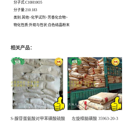
分子式:C10H10O5
分子量:210.183
类别:其他>化学试剂>芳香化合物>
物化性质:外观与性状:白色结晶粉末
相关产品：
S-腺苷蛋氨酸对甲苯磺酸硫酸
左旋樟脑磺酸 35963-20-3
盐 97540-22-2