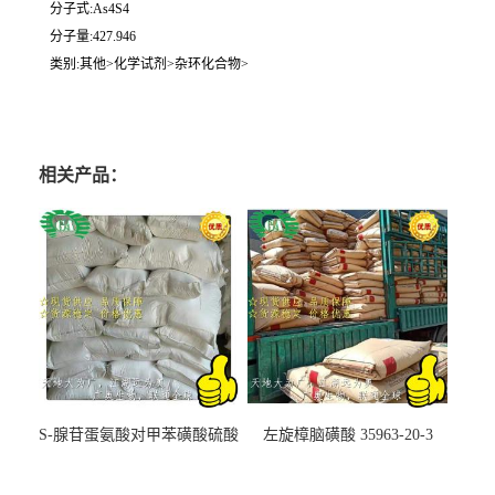
分子式:As4S4
分子量:427.946
类别:其他>化学试剂>杂环化合物>
相关产品：
S-腺苷蛋氨酸对甲苯磺酸硫酸
左旋樟脑磺酸 35963-20-3
盐 97540-22-2