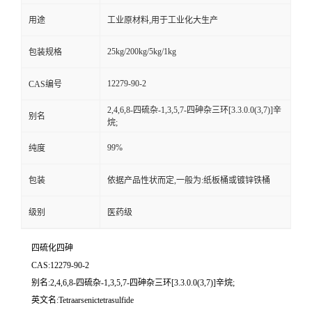
用途
工业原材料,用于工业化大生产
25kg/200kg/5kg/1kg
包装规格
12279-90-2
CAS编号
2,4,6,8-四硫杂-1,3,5,7-四砷杂三环[3.3.0.0(3,7)]辛
别名
烷;
99%
纯度
包装
依据产品性状而定,一般为:纸板桶或镀锌铁桶
级别
医药级
四硫化四砷
CAS:12279-90-2
别名:2,4,6,8-四硫杂-1,3,5,7-四砷杂三环[3.3.0.0(3,7)]辛烷;
英文名:Tetraarsenictetrasulfide