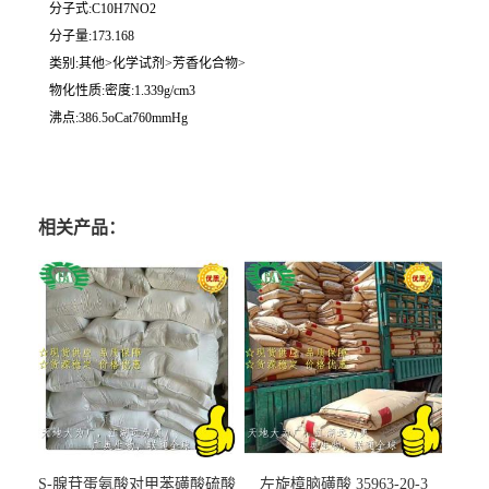
分子式:C10H7NO2
分子量:173.168
类别:其他>化学试剂>芳香化合物>
物化性质:密度:1.339g/cm3
沸点:386.5oCat760mmHg
相关产品：
S-腺苷蛋氨酸对甲苯磺酸硫酸
左旋樟脑磺酸 35963-20-3