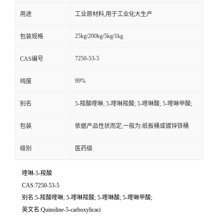
用途
工业原材料,用于工业化大生产
25kg/200kg/5kg/1kg
包装规格
7250-53-5
CAS编号
99%
纯度
别名
5-羧酸喹啉; 5-喹啉羧酸; 5-喹啉酸; 5-喹啉甲酸;
包装
依据产品性状而定,一般为:纸板桶或镀锌铁桶
级别
医药级
喹啉-5-羧酸
CAS:7250-53-5
别名:5-羧酸喹啉; 5-喹啉羧酸; 5-喹啉酸; 5-喹啉甲酸;
英文名:Quinoline-5-carboxylicaci