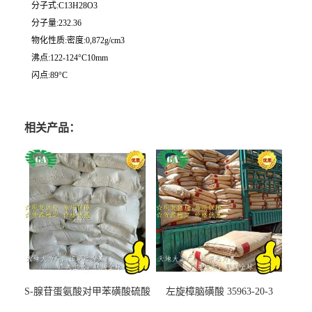
分子式:C13H28O3
分子量:232.36
物化性质:密度:0,872g/cm3
沸点:122-124°C10mm
闪点:89°C
相关产品：
S-腺苷蛋氨酸对甲苯磺酸硫酸
左旋樟脑磺酸 35963-20-3
盐 97540-22-2