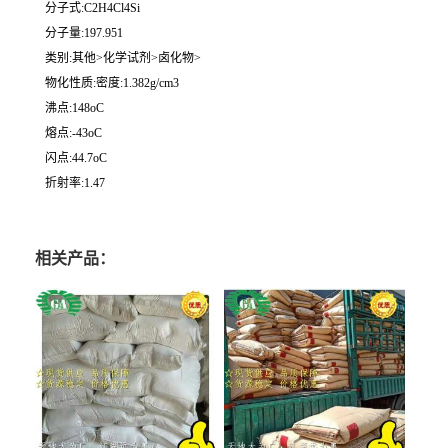
分子式:C2H4Cl4Si
分子量:197.951
类别:其他>化学试剂>卤化物>
物化性质:密度:1.382g/cm3
沸点:148oC
熔点:-43oC
闪点:44.7oC
折射率:1.47
相关产品：