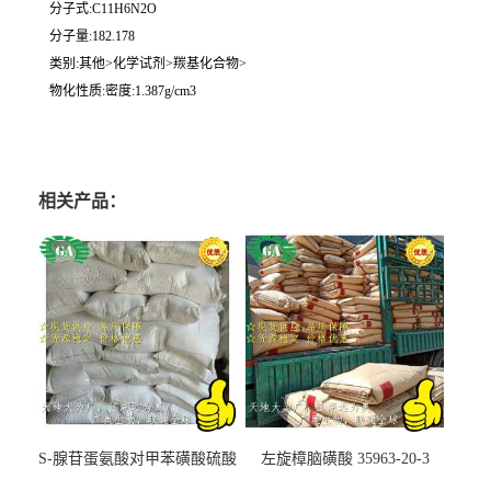
分子式:C11H6N2O
分子量:182.178
类别:其他>化学试剂>羰基化合物>
物化性质:密度:1.387g/cm3
相关产品：
S-腺苷蛋氨酸对甲苯磺酸硫酸
左旋樟脑磺酸 35963-20-3
盐 97540-22-2