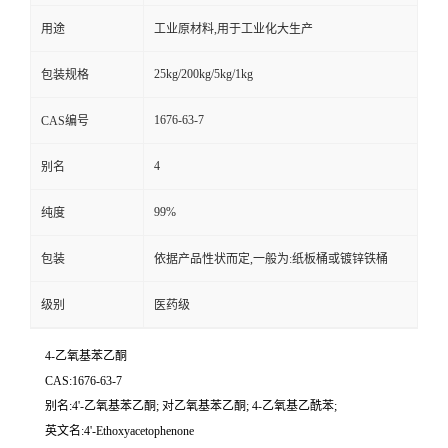
用途
工业原材料,用于工业化大生产
25kg/200kg/5kg/1kg
包装规格
1676-63-7
CAS编号
4
别名
99%
纯度
包装
依据产品性状而定,一般为:纸板桶或镀锌铁桶
级别
医药级
4-乙氧基苯乙酮
CAS:1676-63-7
别名:4'-乙氧基苯乙酮; 对乙氧基苯乙酮; 4-乙氧基乙酰苯;
英文名:4'-Ethoxyacetophenone