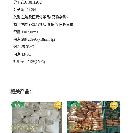
分子式:C10H12O2
分子量:164.201
类别:生物及医药化学品>药物杂质>
物化性质:外观与性状:淡棕色-白色晶体
密度:1.016g/cm3
沸点:268-269oC(758mmHg)
熔点:35-38oC
闪点:134oC
折射率:1.5429(25oC)
相关产品：