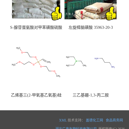
S-腺苷蛋氨酸对甲苯磺酸硫酸
左旋樟脑磺酸 35963-20-3
盐 97540-22-2
乙烯基三(2-甲氧基乙氧基)硅
三乙基硼-1,3-丙二胺
烷
XML
技术支持：
盖德化工网
食品商务网
湖北广奥生物科技有限公司
版权所有(C) 2026