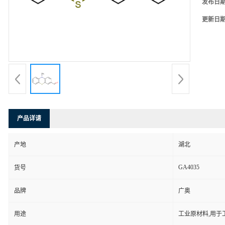
发布日
更新日
产品详请
产地
湖北
GA4035
货号
品牌
广奥
用途
工业原材料,用于