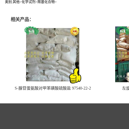
类别:其他>化学试剂>羰基化合物>
相关产品：
S-腺苷蛋氨酸对甲苯磺酸硫酸盐 97540-22-2
左旋