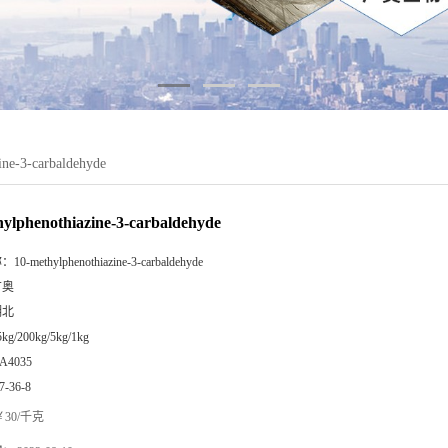
ine-3-carbaldehyde
hylphenothiazine-3-carbaldehyde
称：
10-methylphenothiazine-3-carbaldehyde
广奥
湖北
5kg/200kg/5kg/1kg
A4035
7-36-8
30/千克