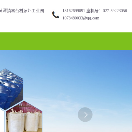
黄潭镇窑台村源邦工业园
18162699091 座机号：027-59223056
1078480033@qq.com