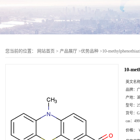
您当前的位置：
网站首页
>
产品展厅
>
优势品种
>
10-methylphenothiaz
10-met
英文名
品牌：
产地：
型号：
2
货号：
G
cas：
499
价格：
￥