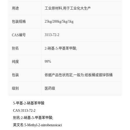
用途
工业原材料,用于工业化大生产
25kg/200kg/5kg/1kg
包装规格
3113-72-2
CAS编号
别名
2-硝基-5-甲基苯甲酸;
99%
纯度
包装
依据产品性状而定,一般为:纸板桶或镀锌铁桶
级别
医药级
5-甲基-2-硝基苯甲酸
CAS:3113-72-2
别名:2-硝基-5-甲基苯甲酸;
英文名:5-Methyl-2-nitrobenzoicaci