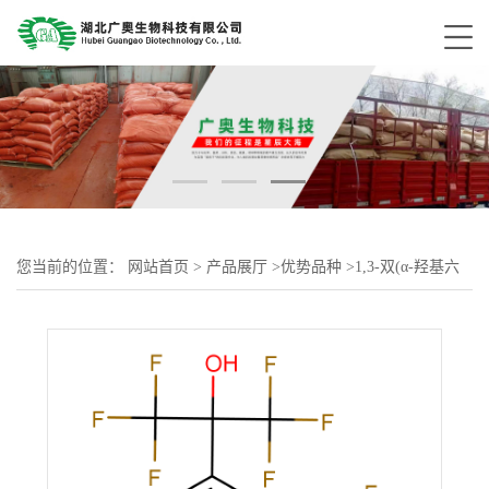
您当前的位置：
网站首页
>
产品展厅
>
优势品种
>
1,3-双(α-羟基六
氟异丙基)苯