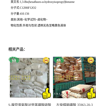
英文名:1,3-Bis(hexafluoro-α-hydroxyisopropyl)benzene
分子式:C12H6F12O2
分子量:410.156
类别:其他>化学试剂>卤化物>
物化性质:外观与性状:透明无色至略黄色液体
相关产品：
S-腺苷蛋氨酸对甲苯磺酸硫酸
左旋樟脑磺酸 35963-20-3