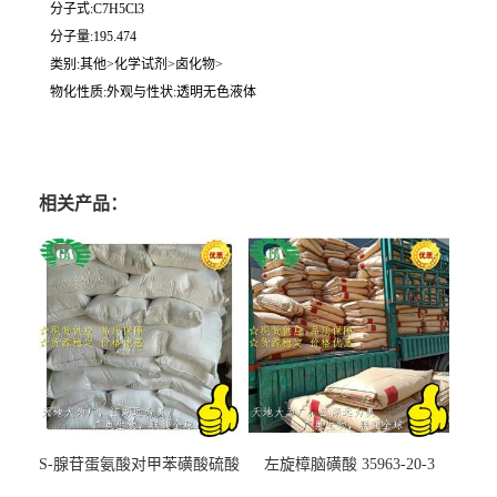
分子式:C7H5Cl3
分子量:195.474
类别:其他>化学试剂>卤化物>
物化性质:外观与性状:透明无色液体
相关产品：
S-腺苷蛋氨酸对甲苯磺酸硫酸
左旋樟脑磺酸 35963-20-3
盐 97540-22-2