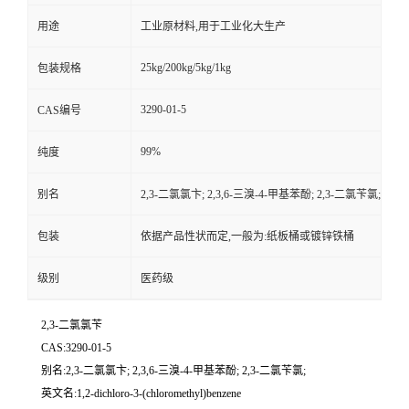
用途
工业原材料,用于工业化大生产
25kg/200kg/5kg/1kg
包装规格
3290-01-5
CAS编号
99%
纯度
别名
2,3-二氯氯卞; 2,3,6-三溴-4-甲基苯酚; 2,3-二氯苄氯;
包装
依据产品性状而定,一般为:纸板桶或镀锌铁桶
级别
医药级
2,3-二氯氯苄
CAS:3290-01-5
别名:2,3-二氯氯卞; 2,3,6-三溴-4-甲基苯酚; 2,3-二氯苄氯;
英文名:1,2-dichloro-3-(chloromethyl)benzene